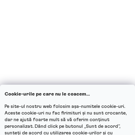
Sunt însărcinată sau alăptez, pot
consuma băuturi proteice?
Copiii pot consuma băuturi proteice?
Cum funcționează serviciul nostru
pentru clienți și unde poți adresa
întrebările?
Cookie-urile pe care nu le coacem...
Vezi toate întrebările
Pe site-ul nostru web folosim așa-numitele cookie-uri.
Aceste cookie-uri nu fac firimituri și nu sunt crocante,
dar ne ajută foarte mult să vă oferim conținut
personalizat. Dând click pe butonul „Sunt de acord”,
sunteți de acord cu utilizarea cookie-urilor și cu