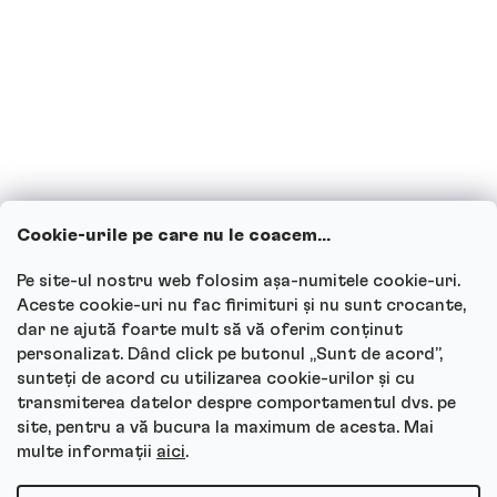
Copiii pot consuma băuturi proteice?
Cum funcționează serviciul nostru
pentru clienți și unde poți adresa
întrebările?
Cookie-urile pe care nu le coacem...
Vezi toate întrebările
Pe site-ul nostru web folosim așa-numitele cookie-uri.
Aceste cookie-uri nu fac firimituri și nu sunt crocante,
dar ne ajută foarte mult să vă oferim conținut
personalizat. Dând click pe butonul „Sunt de acord”,
sunteți de acord cu utilizarea cookie-urilor și cu
Autor
transmiterea datelor despre comportamentul dvs. pe
site, pentru a vă bucura la maximum de acesta. Mai
Andrea Tesařová
multe informații
aici
.
PR