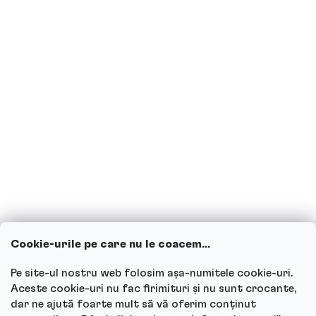
Proteinele sunt potrivite pentru
diabetici?
Sunt însărcinată sau alăptez, pot
consuma băuturi proteice?
Copiii pot consuma băuturi proteice?
Cum funcționează serviciul nostru
pentru clienți și unde poți adresa
întrebările?
Cookie-urile pe care nu le coacem...
Vezi toate întrebările
Pe site-ul nostru web folosim așa-numitele cookie-uri.
Aceste cookie-uri nu fac firimituri și nu sunt crocante,
dar ne ajută foarte mult să vă oferim conținut