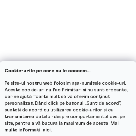
consuma băuturi proteice?
Copiii pot consuma băuturi proteice?
Cum funcționează serviciul nostru
pentru clienți și unde poți adresa
întrebările?
Cookie-urile pe care nu le coacem...
Vezi toate întrebările
Pe site-ul nostru web folosim așa-numitele cookie-uri.
Aceste cookie-uri nu fac firimituri și nu sunt crocante,
dar ne ajută foarte mult să vă oferim conținut
personalizat. Dând click pe butonul „Sunt de acord”,
sunteți de acord cu utilizarea cookie-urilor și cu
Autor
transmiterea datelor despre comportamentul dvs. pe
site, pentru a vă bucura la maximum de acesta. Mai
Andrea Tesařová
multe informații
aici
.
PR