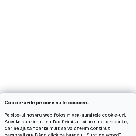
Proteinele sunt potrivite pentru
diabetici?
Sunt însărcinată sau alăptez, pot
consuma băuturi proteice?
Copiii pot consuma băuturi proteice?
Cum funcționează serviciul nostru
pentru clienți și unde poți adresa
întrebările?
Cookie-urile pe care nu le coacem...
Vezi toate întrebările
Pe site-ul nostru web folosim așa-numitele cookie-uri.
Aceste cookie-uri nu fac firimituri și nu sunt crocante,
dar ne ajută foarte mult să vă oferim conținut
personalizat. Dând click pe butonul „Sunt de acord”,