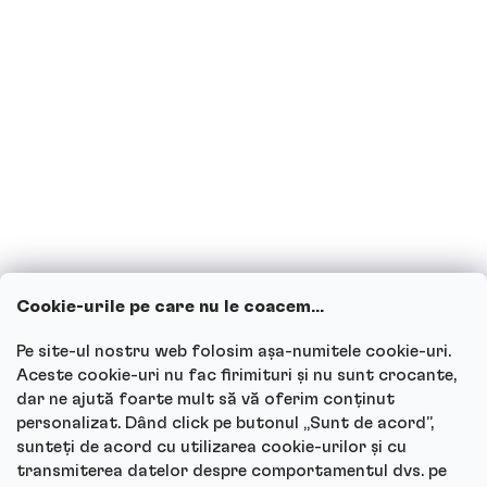
Sunt însărcinată sau alăptez, pot
consuma băuturi proteice?
Copiii pot consuma băuturi proteice?
Cum funcționează serviciul nostru
pentru clienți și unde poți adresa
întrebările?
Cookie-urile pe care nu le coacem...
Vezi toate întrebările
Pe site-ul nostru web folosim așa-numitele cookie-uri.
Aceste cookie-uri nu fac firimituri și nu sunt crocante,
dar ne ajută foarte mult să vă oferim conținut
personalizat. Dând click pe butonul „Sunt de acord”,
sunteți de acord cu utilizarea cookie-urilor și cu
Autor
transmiterea datelor despre comportamentul dvs. pe