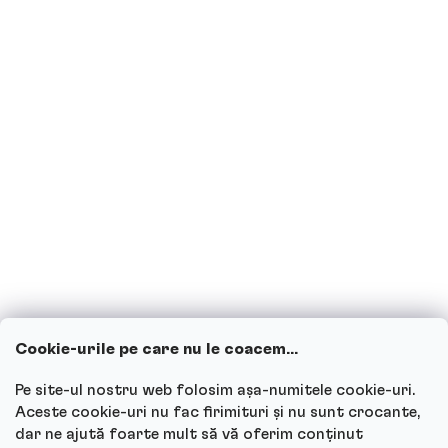
Proteinele sunt potrivite pentru
diabetici?
Sunt însărcinată sau alăptez, pot
consuma băuturi proteice?
Copiii pot consuma băuturi proteice?
Cum funcționează serviciul nostru
pentru clienți și unde poți adresa
întrebările?
Cookie-urile pe care nu le coacem...
Vezi toate întrebările
Pe site-ul nostru web folosim așa-numitele cookie-uri.
Aceste cookie-uri nu fac firimituri și nu sunt crocante,
dar ne ajută foarte mult să vă oferim conținut