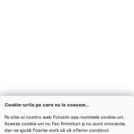
Proteinele sunt potrivite pentru
diabetici?
Sunt însărcinată sau alăptez, pot
consuma băuturi proteice?
Copiii pot consuma băuturi proteice?
Cum funcționează serviciul nostru
pentru clienți și unde poți adresa
întrebările?
Cookie-urile pe care nu le coacem...
Vezi toate întrebările
Pe site-ul nostru web folosim așa-numitele cookie-uri.
Aceste cookie-uri nu fac firimituri și nu sunt crocante,
dar ne ajută foarte mult să vă oferim conținut