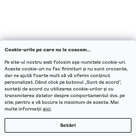
Copiii pot consuma băuturi proteice?
Cum funcționează serviciul nostru
pentru clienți și unde poți adresa
întrebările?
Cookie-urile pe care nu le coacem...
Vezi toate întrebările
Pe site-ul nostru web folosim așa-numitele cookie-uri.
Aceste cookie-uri nu fac firimituri și nu sunt crocante,
dar ne ajută foarte mult să vă oferim conținut
personalizat. Dând click pe butonul „Sunt de acord”,
sunteți de acord cu utilizarea cookie-urilor și cu
Autor
transmiterea datelor despre comportamentul dvs. pe
site, pentru a vă bucura la maximum de acesta. Mai
Andrea Tesařová
multe informații
aici
.
PR
Setări