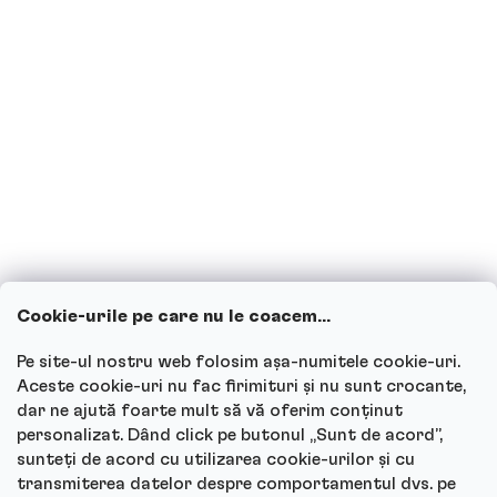
Sunt însărcinată sau alăptez, pot
consuma băuturi proteice?
Copiii pot consuma băuturi proteice?
Cum funcționează serviciul nostru
pentru clienți și unde poți adresa
întrebările?
Cookie-urile pe care nu le coacem...
Vezi toate întrebările
Pe site-ul nostru web folosim așa-numitele cookie-uri.
Aceste cookie-uri nu fac firimituri și nu sunt crocante,
dar ne ajută foarte mult să vă oferim conținut
personalizat. Dând click pe butonul „Sunt de acord”,
sunteți de acord cu utilizarea cookie-urilor și cu
Autor
transmiterea datelor despre comportamentul dvs. pe