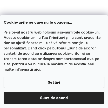
pentru clienți și unde poți adresa
întrebările?
Cookie-urile pe care nu le coacem...
Vezi toate întrebările
Pe site-ul nostru web folosim așa-numitele cookie-uri.
Aceste cookie-uri nu fac firimituri și nu sunt crocante,
dar ne ajută foarte mult să vă oferim conținut
personalizat. Dând click pe butonul „Sunt de acord”,
sunteți de acord cu utilizarea cookie-urilor și cu
Autor
transmiterea datelor despre comportamentul dvs. pe
site, pentru a vă bucura la maximum de acesta. Mai
Andrea Tesařová
multe informații
aici
.
PR
Setări
Drepturi de autor 2026
Protein a Co
. Toate drepturile rezervate.
Sunt de acord
Creat de Shoptet Premium