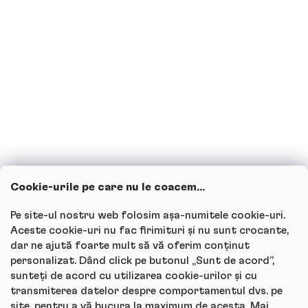
Sunt însărcinată sau alăptez, pot
consuma băuturi proteice?
Copiii pot consuma băuturi proteice?
Cum funcționează serviciul nostru
pentru clienți și unde poți adresa
întrebările?
Cookie-urile pe care nu le coacem...
Vezi toate întrebările
Pe site-ul nostru web folosim așa-numitele cookie-uri.
Aceste cookie-uri nu fac firimituri și nu sunt crocante,
dar ne ajută foarte mult să vă oferim conținut
personalizat. Dând click pe butonul „Sunt de acord”,
sunteți de acord cu utilizarea cookie-urilor și cu
Autor
transmiterea datelor despre comportamentul dvs. pe
site, pentru a vă bucura la maximum de acesta. Mai
Andrea Tesařová