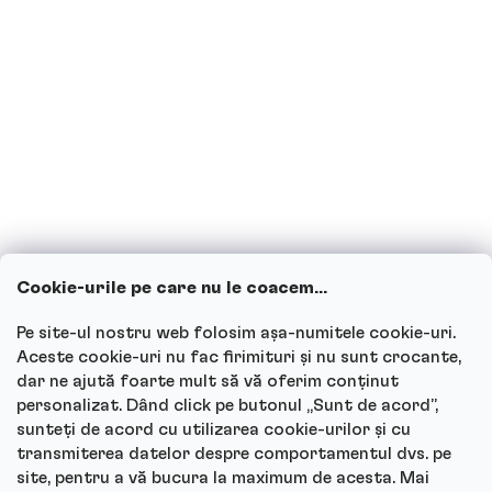
Sunt însărcinată sau alăptez, pot
consuma băuturi proteice?
Copiii pot consuma băuturi proteice?
Cum funcționează serviciul nostru
pentru clienți și unde poți adresa
întrebările?
Cookie-urile pe care nu le coacem...
Vezi toate întrebările
Pe site-ul nostru web folosim așa-numitele cookie-uri.
Aceste cookie-uri nu fac firimituri și nu sunt crocante,
dar ne ajută foarte mult să vă oferim conținut
personalizat. Dând click pe butonul „Sunt de acord”,
sunteți de acord cu utilizarea cookie-urilor și cu
Autor
transmiterea datelor despre comportamentul dvs. pe
site, pentru a vă bucura la maximum de acesta. Mai
Andrea Tesařová