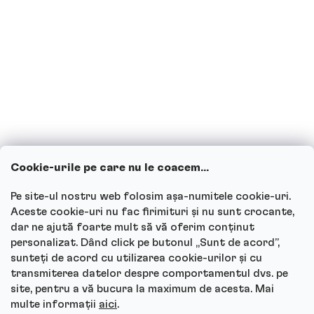
consuma băuturi proteice?
Copiii pot consuma băuturi proteice?
Cum funcționează serviciul nostru
pentru clienți și unde poți adresa
întrebările?
Cookie-urile pe care nu le coacem...
Vezi toate întrebările
Pe site-ul nostru web folosim așa-numitele cookie-uri.
Aceste cookie-uri nu fac firimituri și nu sunt crocante,
dar ne ajută foarte mult să vă oferim conținut
personalizat. Dând click pe butonul „Sunt de acord”,
sunteți de acord cu utilizarea cookie-urilor și cu
Autor
transmiterea datelor despre comportamentul dvs. pe
site, pentru a vă bucura la maximum de acesta. Mai
Andrea Tesařová
multe informații
aici
.
PR