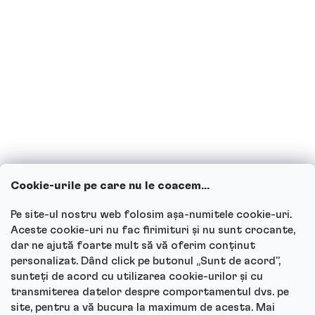
Sunt însărcinată sau alăptez, pot
consuma băuturi proteice?
Copiii pot consuma băuturi proteice?
Cum funcționează serviciul nostru
pentru clienți și unde poți adresa
întrebările?
Cookie-urile pe care nu le coacem...
Vezi toate întrebările
Pe site-ul nostru web folosim așa-numitele cookie-uri.
Aceste cookie-uri nu fac firimituri și nu sunt crocante,
dar ne ajută foarte mult să vă oferim conținut
personalizat. Dând click pe butonul „Sunt de acord”,
sunteți de acord cu utilizarea cookie-urilor și cu
Autor
transmiterea datelor despre comportamentul dvs. pe
site, pentru a vă bucura la maximum de acesta. Mai
Andrea Tesařová